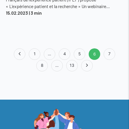
« L’expérience patient et la recherche » Un webinaire…
15.02.2023
| 3 min
Page
1
…
4
5
7
6
8
…
13