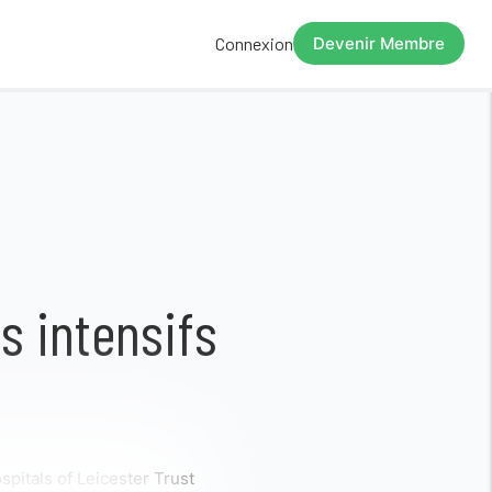
Connexion
Devenir Membre
s intensifs
spitals of Leicester Trust