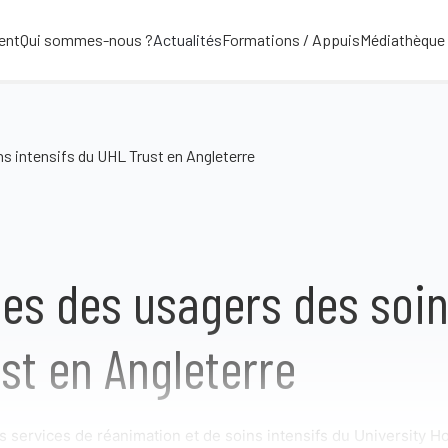
ent
Qui sommes-nous ?
Actualités
Formations / Appuis
Médiathèque
s intensifs du UHL Trust en Angleterre
es des usagers des soin
st en Angleterre
 services de réanimation et de soins intensifs du University Ho