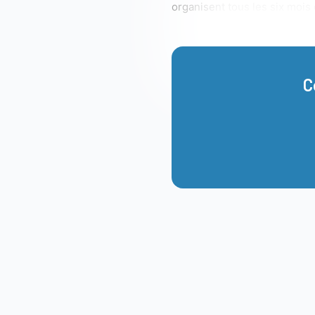
organisent tous les six moi
C