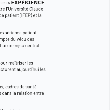
 « 𝗘𝗫𝗣𝗘́𝗥𝗜𝗘𝗡𝗖𝗘
tre l’Université Claude
ce patient (IFEP) et la
expérience patient
ompte du vécu des
hui un enjeu central
pour maîtriser les
cturent aujourd’hui les
s, cadres de santé,
 dans la relation entre