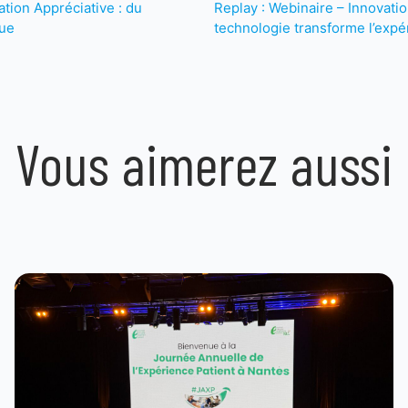
ation Appréciative : du
Replay : Webinaire – Innovatio
que
technologie transforme l’expé
Vous aimerez aussi