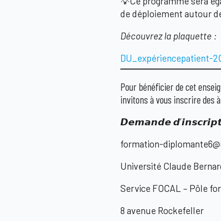
💡Ce programme sera égal
de déploiement autour de 
Découvrez la plaquette :
DU_expériencepatient-2
Pour bénéficier de cet enseig
invitons à vous inscrire des à
𝘿𝙚𝙢𝙖𝙣𝙙𝙚 𝙙’𝙞𝙣𝙨𝙘𝙧𝙞𝙥𝙩
formation-diplomante6@u
Université Claude Bernar
Service FOCAL – Pôle fo
8 avenue Rockefeller