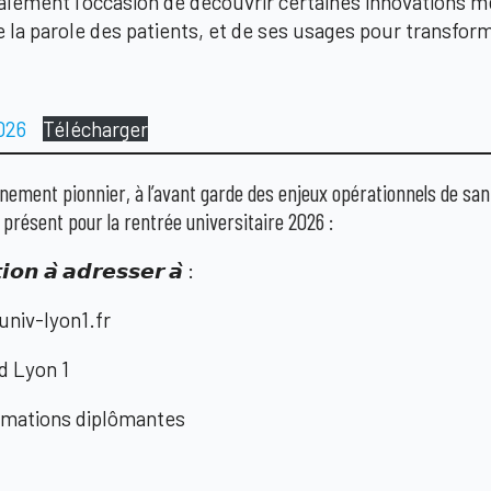
ement l’occasion de découvrir certaines innovations 
la parole des patients, et de ses usages pour transform
026
Télécharger
nement pionnier, à l’avant garde des enjeux opérationnels de san
 présent pour la rentrée universitaire 2026 :
𝙤𝙣 𝙖̀ 𝙖𝙙𝙧𝙚𝙨𝙨𝙚𝙧 𝙖̀ :
niv-lyon1.fr
d Lyon 1
rmations diplômantes